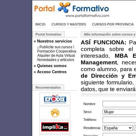
INICIO
CURSOS Y MASTERS
CURSOS POR PROVINCIA
Portal formativo
Más información sobre cursos y
» Nuestros servicios
ASÍ FUNCIONA:
Par
¡ Publicite sus cursos !
completa sobre el
Formación Cooperativa
interesado,
MBA Es
Alquiler de Aula Virtual
Novedades y artículos
Management
, nece
» Quienes somos
como alumno, para e
» Acceso Centros
de Dirección y E
siguiente formulario
Recomendados
datos, que te enviar
Nombre
Sexo:
Teléfono:
Residencia: