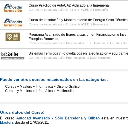
Curso Práctico de AutoCAD Aplicado a la Ingeniería
Cursos de especialización OnLine de
ACEDIS Formación
Curso de Instalación y Mantenimiento de Energía Solar Térmica
Cursos de especialización OnLine de
ACEDIS Formación
Programa Avanzado de Especializacion en Financiacion e Inver
Energias Renovables
Cursos de especialización Presencial de
I.E.B. Instituto de Estudios Bur
Sistemas Térmicos y Fotovoltaicos en la edificación y equipami
Cursos de especialización Presencial de
La Salle Barcelona
Puede ver otros cursos relacionados en las categorías:
Cursos y Masters
»
Informática
»
Diseño Gráfico
Cursos y Masters
»
Informática
»
Multimedia
Otros datos del Curso:
El curso
Autocad Avanzado - Sólo Barcelona y Bilbao
está en nuest
Masters
desde el
17/03/2011
.