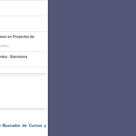
sion en Proyectos de
sátiles
entos - Barcelona
ro
Buscador de Cursos y