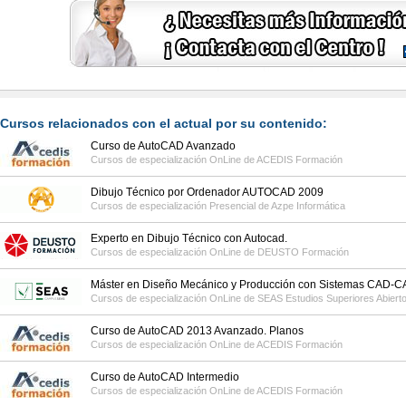
Cursos relacionados con el actual por su contenido:
Curso de AutoCAD Avanzado
Cursos de especialización OnLine de
ACEDIS Formación
Dibujo Técnico por Ordenador AUTOCAD 2009
Cursos de especialización Presencial de
Azpe Informática
Experto en Dibujo Técnico con Autocad.
Cursos de especialización OnLine de
DEUSTO Formación
Máster en Diseño Mecánico y Producción con Sistemas CAD-
Cursos de especialización OnLine de
SEAS Estudios Superiores Abiert
Curso de AutoCAD 2013 Avanzado. Planos
Cursos de especialización OnLine de
ACEDIS Formación
Curso de AutoCAD Intermedio
Cursos de especialización OnLine de
ACEDIS Formación