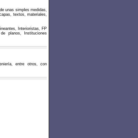
o de unas simples medidas,
capas, textos, materiales,
ineantes, Interioristas, FP
de planos, Instituciones
niería, entre otros, con