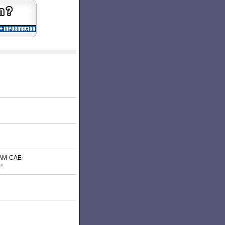
CAM-CAE
os