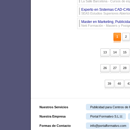
La Salle Barcelona
- Cursos de esp
Experto en Sistemas CAD-CA
SEAS Estudios Superiores Abierto
Master en Marketing, Publicid
Nett Formación
- Masters y Postg
1
2
13
14
15
26
27
28
39
40
4
Nuestros Servicios
Publicidad para Centros de
Nuestra Empresa
Portal Formativo S.L.U.
Formas de Contacto
info@portalformativo.com