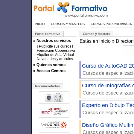
INICIO
CURSOS Y MASTERS
CURSOS POR PROVINCIA
Portal formativo
Cursos y Masters
» Nuestros servicios
Estás en
Inicio
»
Director
¡ Publicite sus cursos !
Formación Cooperativa
Alquiler de Aula Virtual
Novedades y artículos
» Quienes somos
Curso de AutoCAD 20
» Acceso Centros
Cursos de especializac
Curso de Infografías c
Recomendados
Cursos de especializac
Experto en Dibujo Té
Cursos de especializac
Diseño Gráfico Multi
Cursos de especializac