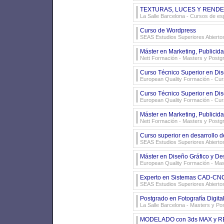
TEXTURAS, LUCES Y RENDER 
La Salle Barcelona
- Cursos de esp
Curso de Wordpress
SEAS Estudios Superiores Abierto
Máster en Marketing, Publicida
Nett Formación
- Masters y Postg
Curso Técnico Superior en Di
European Quality Formación
- Cur
Curso Técnico Superior en Dis
European Quality Formación
- Cur
Máster en Marketing, Publicida
Nett Formación
- Masters y Postg
Curso superior en desarrollo d
SEAS Estudios Superiores Abierto
Máster en Diseño Gráfico y D
European Quality Formación
- Mas
Experto en Sistemas CAD-CN
SEAS Estudios Superiores Abierto
Postgrado en Fotografía Digita
La Salle Barcelona
- Masters y Po
MODELADO con 3ds MAX y REV