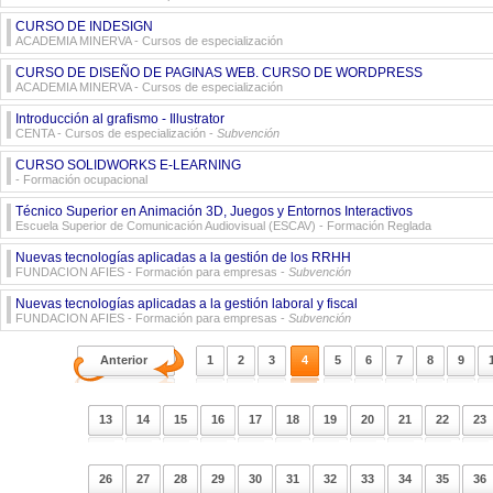
CURSO DE INDESIGN
ACADEMIA MINERVA
- Cursos de especialización
CURSO DE DISEÑO DE PAGINAS WEB. CURSO DE WORDPRESS
ACADEMIA MINERVA
- Cursos de especialización
Introducción al grafismo - Illustrator
CENTA
- Cursos de especialización -
Subvención
CURSO SOLIDWORKS E-LEARNING
- Formación ocupacional
Técnico Superior en Animación 3D, Juegos y Entornos Interactivos
Escuela Superior de Comunicación Audiovisual (ESCAV)
- Formación Reglada
Nuevas tecnologías aplicadas a la gestión de los RRHH
FUNDACION AFIES
- Formación para empresas -
Subvención
Nuevas tecnologías aplicadas a la gestión laboral y fiscal
FUNDACION AFIES
- Formación para empresas -
Subvención
Anterior
1
2
3
4
5
6
7
8
9
13
14
15
16
17
18
19
20
21
22
23
26
27
28
29
30
31
32
33
34
35
36