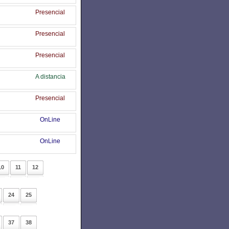
Presencial
Presencial
Presencial
A distancia
Presencial
OnLine
OnLine
10
11
12
24
25
37
38