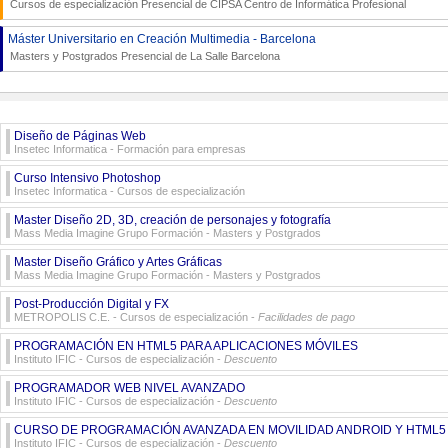
Cursos de especialización Presencial de
CIPSA Centro de Informática Profesional
Máster Universitario en Creación Multimedia - Barcelona
Masters y Postgrados Presencial de
La Salle Barcelona
Diseño de Páginas Web
Insetec Informatica
- Formación para empresas
Curso Intensivo Photoshop
Insetec Informatica
- Cursos de especialización
Master Diseño 2D, 3D, creación de personajes y fotografía
Mass Media Imagine Grupo Formación
- Masters y Postgrados
Master Diseño Gráfico y Artes Gráficas
Mass Media Imagine Grupo Formación
- Masters y Postgrados
Post-Producción Digital y FX
METROPOLIS C.E.
- Cursos de especialización -
Facilidades de pago
PROGRAMACIÓN EN HTML5 PARA APLICACIONES MÓVILES
Instituto IFIC
- Cursos de especialización -
Descuento
PROGRAMADOR WEB NIVEL AVANZADO
Instituto IFIC
- Cursos de especialización -
Descuento
CURSO DE PROGRAMACIÓN AVANZADA EN MOVILIDAD ANDROID Y HTML5
Instituto IFIC
- Cursos de especialización -
Descuento