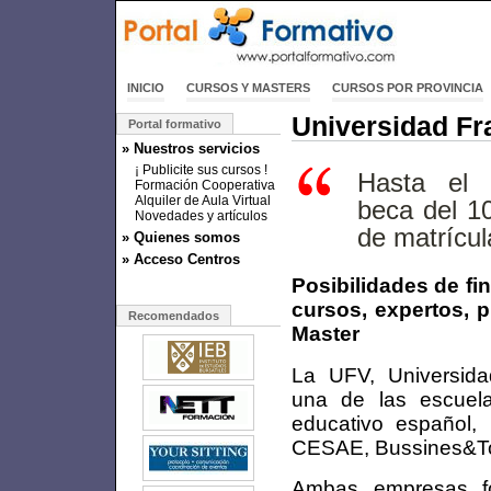
INICIO
CURSOS Y MASTERS
CURSOS POR PROVINCIA
Universidad Fr
Portal formativo
» Nuestros servicios
¡ Publicite sus cursos !
Hasta el 
Formación Cooperativa
Alquiler de Aula Virtual
beca del 1
Novedades y artículos
de matrícul
» Quienes somos
» Acceso Centros
Posibilidades de fi
cursos, expertos, 
Recomendados
Master
La UFV, Universidad
una de las escuel
educativo español,
CESAE, Bussines&To
Ambas empresas fo