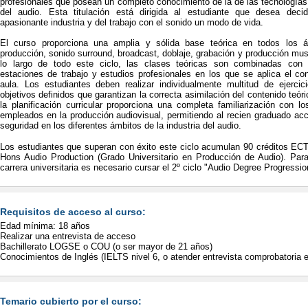
profesionales que posean un completo conocimiento de la de las tecnologías
del audio. Esta titulación está dirigida al estudiante que desea dec
apasionante industria y del trabajo con el sonido un modo de vida.
El curso proporciona una amplia y sólida base teórica en todos los á
producción, sonido surround, broadcast, doblaje, grabación y producción musi
lo largo de todo este ciclo, las clases teóricas son combinadas con p
estaciones de trabajo y estudios profesionales en los que se aplica el co
aula. Los estudiantes deben realizar individualmente multitud de ejerci
objetivos definidos que garantizan la correcta asimilación del contenido teóri
la planificación curricular proporciona una completa familiarización con 
empleados en la producción audiovisual, permitiendo al recien graduado ac
seguridad en los diferentes ámbitos de la industria del audio.
Los estudiantes que superan con éxito este ciclo acumulan 90 créditos ECT
Hons Audio Production (Grado Universitario en Producción de Audio). Para 
carrera universitaria es necesario cursar el 2º ciclo "Audio Degree Progressi
Requisitos de acceso al curso:
Edad mínima: 18 años
Realizar una entrevista de acceso
Bachillerato LOGSE o COU (o ser mayor de 21 años)
Conocimientos de Inglés (IELTS nivel 6, o atender entrevista comprobatoria 
Temario cubierto por el curso: