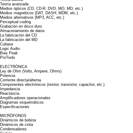
Teoría avanzada
Medios ópticos (CD, CD-R, DVD, MO, MD, etc.)
Medios magnéticos (DAT, DASH, MDM, etc.)
Medios alternativos (MP3, ACC, etc.)
Perceptual coding
Grabación en disco duro
Almacenamiento de datos
La fabricación del CD
La fabricación del MD
Cubase
Logic Audio
Bias Peak
ProTools
ELECTRÓNICA
Ley de Ohm (Volts, Ampere, Ohms)
Potencia
Corriente directa/alterna
Componentes electrónicos (resitor, transistor, capacitor, etc.)
Impedancia
Reactancia
Amplificadores operacionales
Diagramas esquemáticos
Especificaciones
MICRÓFONOS
Dinámicos de bobina
Dinámicos de cinta
Condensadores