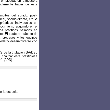
 empleadas en la industria
ididamente hacer de esta
mbitos del sonido: post-
cal, sonido directo, etc. A
rácticas individuales en
nocimiento adquirido en el
cios prácticos basados en
co. El carácter práctico de
los procesos y los equipos
ceder y desenvolverse con
S de la titulación BA/BSc
finalizar esta prestigiosa
on" (APD).
en la escuela