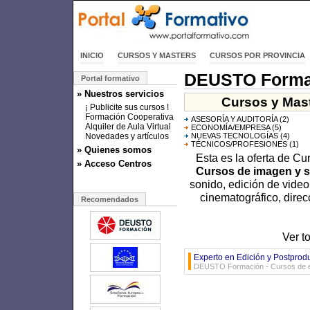
INICIO
CURSOS Y MASTERS
CURSOS POR PROVINCIA
DEUSTO Forma
Portal formativo
» Nuestros servicios
Cursos y Mas
¡ Publicite sus cursos !
Formación Cooperativa
ASESORÍA Y AUDITORÍA
(2)
Alquiler de Aula Virtual
ECONOMÍA/EMPRESA
(5)
Novedades y artículos
NUEVAS TECNOLOGÍAS
(4)
TÉCNICOS/PROFESIONES
(1)
» Quienes somos
Esta es la oferta de C
» Acceso Centros
Cursos de imagen y 
sonido, edición de video
cinematográfico, direc
Recomendados
Ver t
Experto en Edición y Postprodu
DEUSTO Formación - Cursos de e