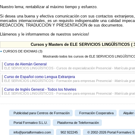
Nuestro lema; rentabilizar al máximo tiempo y esfuerzo.
Si desea una buena y efectiva comunicación con sus contactos extranjeros,
mercados internacionales, es un requisito indispensable una calidad imp
REDACCIÓN, TRADUCCIÓN Y PRESENTACIÓN de sus documentos.
Llámenos y le informaremos de nuestros servicios!
Cursos y Masters de ELE SERVICIOS LINGÜÍSTICOS ( 3
CURSOS DE IDIOMAS
(3)
Mostrando todos los cursos de ELE SERVICIOS LINGÜÍSTIC
Curso de Alemán General
ELE SERVICIOS LINGÜÍSTICOS - Cursos de especialización Presencial -
Matrícula grat
Curso de Español como Lengua Extranjera
ELE SERVICIOS LINGÜÍSTICOS - Formación para empresas Presencial -
Matrícula grat
Curso de Inglés General - Todos los Niveles
ELE SERVICIOS LINGÜÍSTICOS - Formación para empresas Presencial -
Matrícula grat
Publicidad para Centros de Formación
Formación Cooperativa
Alquiler
Portal Formativo S.L.U.
Plataforma de Teleformación
info@portalformativo.com
902 922245
© 2002-2026 Portal Formativo S