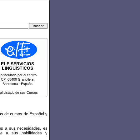
ELE SERVICIOS
LINGÜÍSTICOS
o facilitada por el centro
CP: 08400 Granollers
Barcelona - España
 al Listado de sus Cursos
más de cursos de Español y
sos a sus necesidades, es
me a sus habilidades y