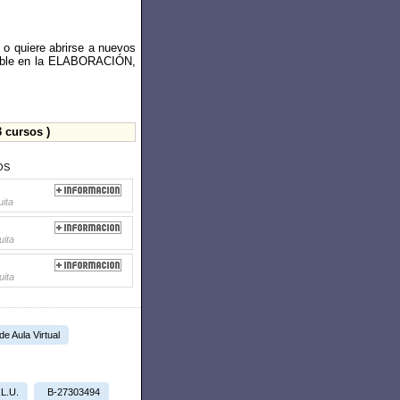
 o quiere abrirse a nuevos
ecable en la ELABORACIÓN,
 cursos )
OS
uita
uita
uita
 de Aula Virtual
.L.U.
B-27303494