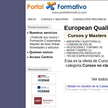
INICIO
CURSOS Y MASTERS
CURSOS POR PROVINCIA
European Qual
Portal formativo
» Nuestros servicios
Cursos y Masters 
¡ Publicite sus cursos !
Formación Cooperativa
ASESORÍA Y AUDITORÍA
(1)
Alquiler de Aula Virtual
COMUNICACIÓN
(8)
Novedades y artículos
HOSTELERÍA Y TURISMO
(4)
MODA Y DISEÑO
(1)
» Quienes somos
PREVENCIÓN RIESGOS
(5)
TÉCNICOS/PROFESIONES
(1)
» Acceso Centros
Esta es la oferta de Cur
categoría
Cursos no cla
Recomendados
Ver todos
Máster en Gestión de la Calida
European Quality Formación - Cur