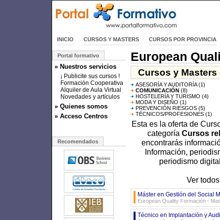
INICIO
CURSOS Y MASTERS
CURSOS POR PROVINCIA
European Qual
Portal formativo
» Nuestros servicios
Cursos y Masters 
¡ Publicite sus cursos !
Formación Cooperativa
ASESORÍA Y AUDITORÍA
(1)
Alquiler de Aula Virtual
COMUNICACIÓN
(8)
Novedades y artículos
HOSTELERÍA Y TURISMO
(4)
MODA Y DISEÑO
(1)
» Quienes somos
PREVENCIÓN RIESGOS
(5)
TÉCNICOS/PROFESIONES
(1)
» Acceso Centros
Esta es la oferta de Cur
categoría
Cursos rel
encontrarás informaci
Recomendados
Información, periodis
periodismo digita
Ver todos
Máster en Gestión del Social 
European Quality Formación - Ma
Técnico en Implantación y Aud