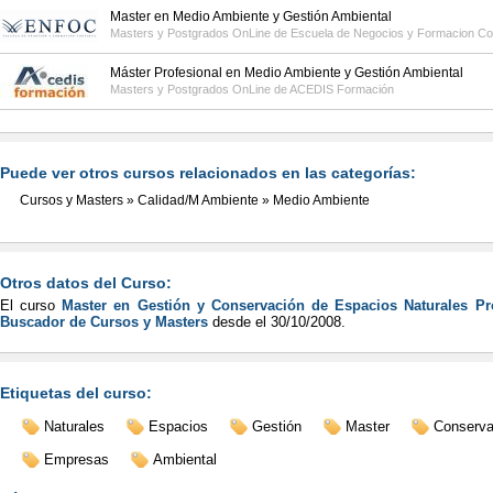
Master en Medio Ambiente y Gestión Ambiental
Masters y Postgrados OnLine de
Escuela de Negocios y Formacion C
Máster Profesional en Medio Ambiente y Gestión Ambiental
Masters y Postgrados OnLine de
ACEDIS Formación
Puede ver otros cursos relacionados en las categorías:
Cursos y Masters
»
Calidad/M Ambiente
»
Medio Ambiente
Otros datos del Curso:
El curso
Master en Gestión y Conservación de Espacios Naturales Pr
Buscador de Cursos y Masters
desde el
30/10/2008
.
Etiquetas del curso:
Naturales
Espacios
Gestión
Master
Conserva
Empresas
Ambiental