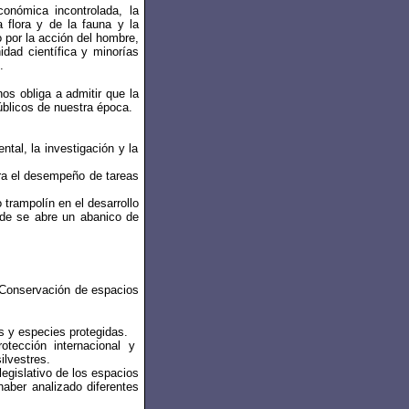
onómica incontrolada, la
 flora y de la fauna y la
 por la acción del hombre,
dad científica y minorías
.
os obliga a admitir que la
úblicos de nuestra época.
ntal, la investigación y la
ara el desempeño de tareas
trampolín en el desarrollo
nde se abre un abanico de
 Conservación de espacios
s y especies protegidas.
otección internacional y
ilvestres.
legislativo de los espacios
 haber analizado diferentes