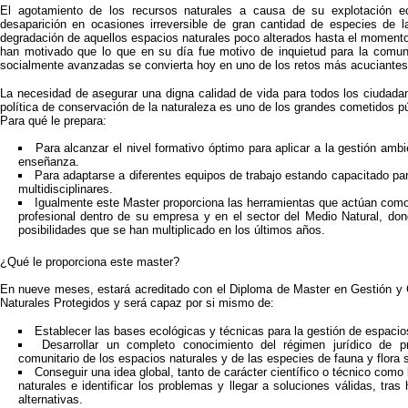
El agotamiento de los recursos naturales a causa de su explotación ec
desaparición en ocasiones irreversible de gran cantidad de especies de la
degradación de aquellos espacios naturales poco alterados hasta el momento
han motivado que lo que en su día fue motivo de inquietud para la comuni
socialmente avanzadas se convierta hoy en uno de los retos más acuciantes
La necesidad de asegurar una digna calidad de vida para todos los ciudadan
política de conservación de la naturaleza es uno de los grandes cometidos p
Para qué le prepara:
Para alcanzar el nivel formativo óptimo para aplicar a la gestión ambie
enseñanza.
Para adaptarse a diferentes equipos de trabajo estando capacitado p
multidisciplinares.
Igualmente este Master proporciona las herramientas que actúan como 
profesional dentro de su empresa y en el sector del Medio Natural, do
posibilidades que se han multiplicado en los últimos años.
¿Qué le proporciona este master?
En nueve meses, estará acreditado con el Diploma de Master en Gestión y
Naturales Protegidos y será capaz por si mismo de:
Establecer las bases ecológicas y técnicas para la gestión de espacio
Desarrollar un completo conocimiento del régimen jurídico de pr
comunitario de los espacios naturales y de las especies de fauna y flora s
Conseguir una idea global, tanto de carácter científico o técnico como 
naturales e identificar los problemas y llegar a soluciones válidas, tras
alternativas.