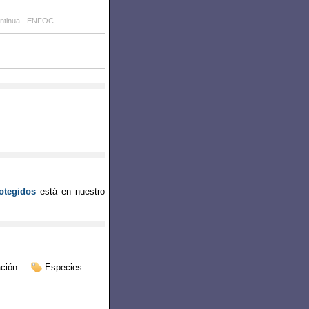
ontinua - ENFOC
otegidos
está en nuestro
ción
Especies