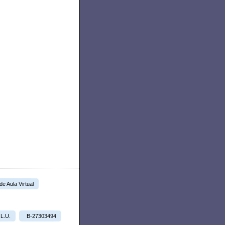
 de Aula Virtual
.L.U.
B-27303494