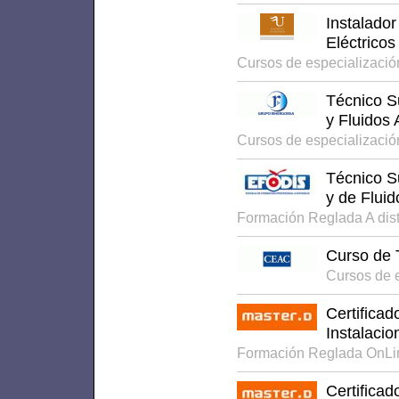
Instalado
Eléctricos
Cursos de especializació
Técnico S
y Fluidos 
Cursos de especializació
Técnico S
y de Fluid
Formación Reglada A dis
Curso de 
Cursos de e
Certifica
Instalacio
Formación Reglada OnLi
Certifica