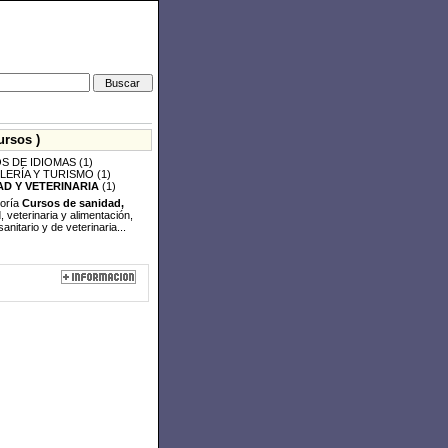
ursos )
S DE IDIOMAS
(1)
LERÍA Y TURISMO
(1)
AD Y VETERINARIA
(1)
goría
Cursos de sanidad,
 veterinaria y alimentación,
anitario y de veterinaria...