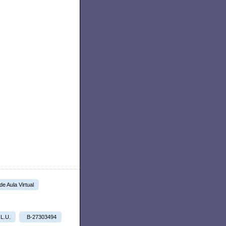
 de Aula Virtual
.L.U.
B-27303494