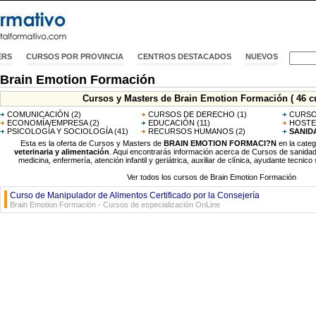
ERS
CURSOS POR PROVINCIA
CENTROS DESTACADOS
NUEVOS
Brain Emotion Formación
Cursos y Masters de Brain Emotion Formación ( 46 c
COMUNICACIÓN
(2)
CURSOS DE DERECHO
(1)
CURSO
ECONOMÍA/EMPRESA
(2)
EDUCACIÓN
(11)
HOSTE
PSICOLOGÍA Y SOCIOLOGÍA
(41)
RECURSOS HUMANOS
(2)
SANID
Esta es la oferta de Cursos y Masters de
BRAIN EMOTION FORMACI?N
en la cate
veterinaria y alimentación
. Aqui encontrarás información acerca de Cursos de sanidad,
medicina, enfermería, atención infantil y geriátrica, auxiliar de clínica, ayudante tecnico s
Ver todos los cursos de Brain Emotion Formación
Curso de Manipulador de Alimentos Certificado por la Consejería
Brain Emotion Formación - Cursos de especialización OnLine