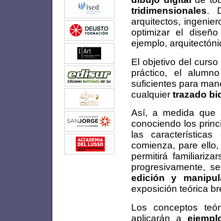
tridimensionales
. 
arquitectos, ingenie
optimizar el diseñ
ejemplo, arquitectóni
El objetivo del curs
práctico, el alumn
suficientes para mane
cualquier
trazado bi
Así, a medida que a
conociendo los princ
las característica
comienza, pare ello,
permitirá familiari
progresivamente, s
edición y manipul
exposición teórica br
Los conceptos teó
aplicarán a
ejempl