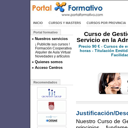
INICIO
CURSOS Y MASTERS
CURSOS POR PROVINCIA
Portal formativo
Curso de Gesti
» Nuestros servicios
Servicio en la Ad
¡ Publicite sus cursos !
Precio
90 €
- Cursos de e
Formación Cooperativa
horas - Titulación Emitid
Alquiler de Aula Virtual
Facilida
Novedades y artículos
» Quienes somos
» Acceso Centros
Recomendados
Justificación/Des
Nuestro Curso de Ges
principios funda