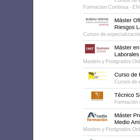
Cursos de 
Formacion Continua - E
Máster Ofi
Riesgos L
Cursos de especializaci
Máster en
Laborales
Masters y Postgrados On
Curso de 
Cursos de 
Técnico S
Formación 
Máster Pr
Medio Am
Masters y Postgrados On