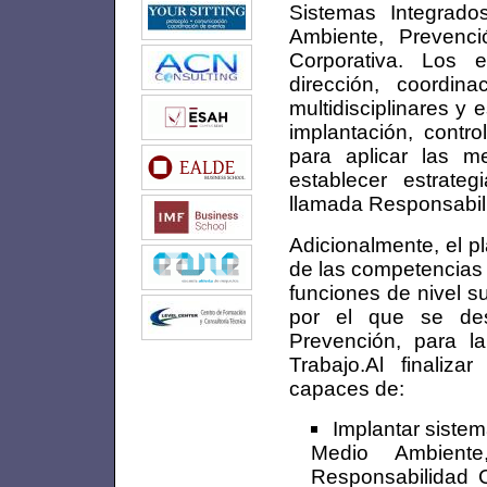
Sistemas Integrad
Ambiente, Prevenc
Corporativa. Los e
dirección, coordin
multidisciplinares y 
implantación, contr
para aplicar las m
establecer estrate
llamada Responsabili
Adicionalmente, el p
de las competencias
funciones de nivel s
por el que se des
Prevención, para l
Trabajo.Al finaliza
capaces de:
Implantar siste
Medio Ambient
Responsabilidad 