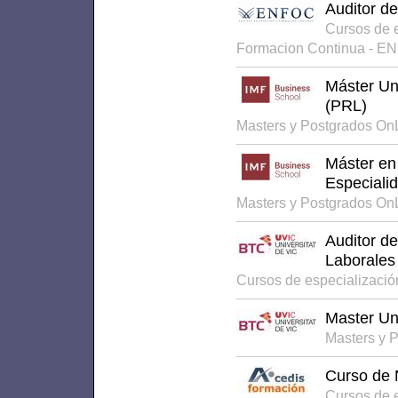
Auditor d
Cursos de 
Formacion Continua - E
Máster Un
(PRL)
Masters y Postgrados On
Máster en
Especiali
Masters y Postgrados On
Auditor d
Laborales
Cursos de especializaci
Master Un
Masters y 
Curso de 
Cursos de 