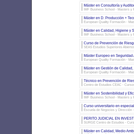
Máster en Consultoría y Audito
IMF Business School
- Masters y 
Máster en D. Producción + Te
European Quality Formación
- Mas
Máster en Calidad, Higiene y 
IMF Business School
- Masters y 
Curso de Prevención de Riesg
SEAS Estudios Superiores Abierto
Máster Europeo en Seguridad A
European Quality Formación
- Mas
Máster en Gestión de Calidad, 
European Quality Formación
- Mas
Técnico en Prevención de Rie
Centro de Estudios CEAC
- Cursos
Máster en Sostenibilidad y Efi
IMF Business School
- Masters y 
Curso universitario en especi
Escuela de Negocios y Dirección
-
PERITO JUDICIAL EN INVES
SURGE Centro de Estudios
- Curs
Máster en Calidad, Medio Amb