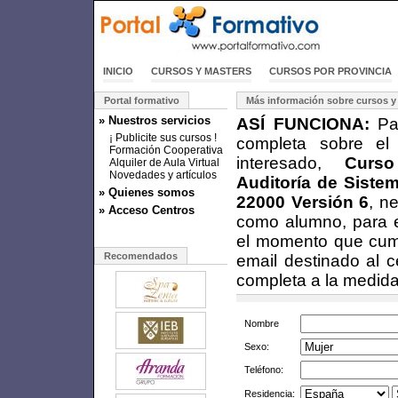
INICIO
CURSOS Y MASTERS
CURSOS POR PROVINCIA
Portal formativo
Más información sobre cursos y
» Nuestros servicios
ASÍ FUNCIONA:
Par
¡ Publicite sus cursos !
completa sobre el
Formación Cooperativa
interesado,
Curs
Alquiler de Aula Virtual
Novedades y artículos
Auditoría de Siste
» Quienes somos
22000 Versión 6
, n
» Acceso Centros
como alumno, para e
el momento que cumpl
Recomendados
email destinado al c
completa a la medida
Nombre
Sexo:
Teléfono:
Residencia: