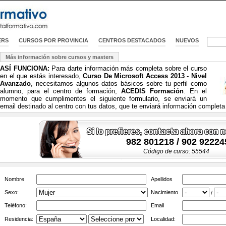
ERS
CURSOS POR PROVINCIA
CENTROS DESTACADOS
NUEVOS
Más información sobre cursos y masters
ASÍ FUNCIONA:
Para darte información más completa sobre el curso
en el que estás interesado,
Curso De Microsoft Access 2013 - Nivel
Avanzado
, necesitamos algunos datos básicos sobre tu perfil como
alumno, para el centro de formación,
ACEDIS Formación
. En el
momento que cumplimentes el siguiente formulario, se enviará un
email destinado al centro con tus datos, que te enviará información completa
982 801218 / 902 92224
Código de curso: 55544
Nombre
Apellidos
Sexo:
Nacimiento
/
Teléfono:
Email
Residencia:
Localidad: