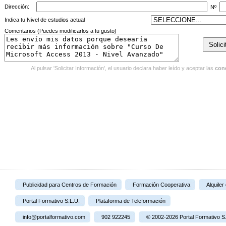
Dirección:
Nº
Indica tu Nivel de estudios actual
Comentarios (Puedes modificarlos a tu gusto)
Al pulsar 'Solicitar Información', el usuario declara haber leído y aceptar las
con
Publicidad para Centros de Formación
Formación Cooperativa
Alquiler
Portal Formativo S.L.U.
Plataforma de Teleformación
info@portalformativo.com
902 922245
© 2002-2026 Portal Formativo S