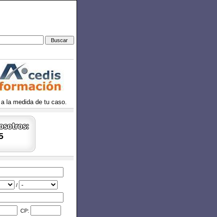
 a la medida de tu caso.
5
/
CP: