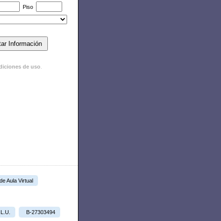
Piso
diciones de uso
.
 de Aula Virtual
.L.U.
B-27303494