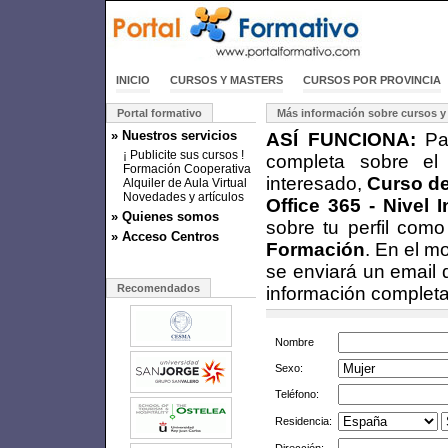
INICIO
CURSOS Y MASTERS
CURSOS POR PROVINCIA
Portal formativo
Más información sobre cursos y
» Nuestros servicios
ASÍ FUNCIONA:
Par
¡ Publicite sus cursos !
completa sobre el
Formación Cooperativa
interesado,
Curso de
Alquiler de Aula Virtual
Novedades y artículos
Office 365 - Nivel 
» Quienes somos
sobre tu perfil com
» Acceso Centros
Formación
. En el m
se enviará un email 
Recomendados
información completa
Nombre
Sexo:
Teléfono:
Residencia: