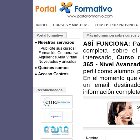
INICIO
CURSOS Y MASTERS
CURSOS POR PROVINCIA
Portal formativo
Más información sobre cursos y
» Nuestros servicios
ASÍ FUNCIONA:
Par
¡ Publicite sus cursos !
completa sobre el
Formación Cooperativa
interesado,
Curso d
Alquiler de Aula Virtual
Novedades y artículos
365 - Nivel Avanza
» Quienes somos
perfil como alumno, 
» Acceso Centros
En el momento que cu
un email destinad
Recomendados
información completa
Nombre