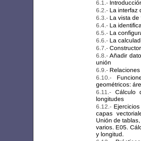
Introducció
La interfaz 
La vista de 
La identifi
La configur
La calcula
Constructor
Añadir dat
unión
Relaciones 
Funcion
geométricos: áre
Cálculo 
longitudes
Ejercicios
capas vectorial
Unión de tablas,
varios. E05. Cál
y longitud.