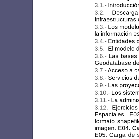
Introducció
Descarg
Infraestructuras
Los modelo
la información e
Entidades d
El modelo d
Las bases 
Geodatabase de
Acceso a ca
Servicios 
Las proyec
Los siste
La admini
Ejercicio
Espaciales. E0
formato shapefi
imagen. E04. Ca
E05. Carga de 