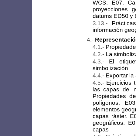
WCS. E07. Car
proyecciones g
datums ED50 y
Práctic
información geo
Representació
Propiedade
La simboliz
El etiqu
simbolización
Exportar la
Ejercicios
las capas de in
Propiedades de
polígonos. E03
elementos geográ
capas ráster. E
geográficos. E
capas