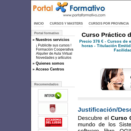
INICIO
CURSOS Y MASTERS
CURSOS POR PROVINCIA
Portal formativo
Curso Práctico d
» Nuestros servicios
Precio
376 €
- Cursos de 
¡ Publicite sus cursos !
horas - Titulación Emitid
Formación Cooperativa
Facilida
Alquiler de Aula Virtual
Novedades y artículos
» Quienes somos
» Acceso Centros
Recomendados
Justificación/Des
Descubre el
Curso Q
mundo de los Siste
software libre QG