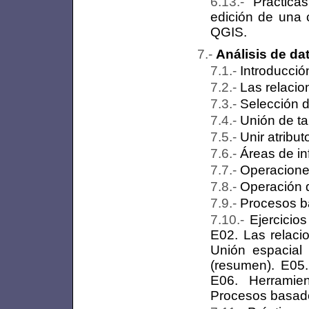
Práctica
edición de una c
QGIS.
Análisis de da
Introducció
Las relacio
Selección d
Unión de tab
Unir atribu
Áreas de i
Operacion
Operación d
Procesos ba
Ejercicio
E02. Las relaci
Unión espacial 
(resumen). E05.
E06. Herramien
Procesos basados