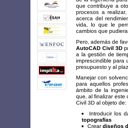
que contribuye a oto
procesos a realizar
acerca del rendimie
vida, lo que le per
cambios que pudieran
Pero, además de favo
AutoCAD Civil 3D
pr
a la gestión de tiem
imprescindible para 
presupuesto y al pla
Manejar con solvenci
para aquellos prof
ámbito de la ingenier
que, al finalizar est
Civil 3D al objeto de:
Introducir los
topografías
Crear
diseños d