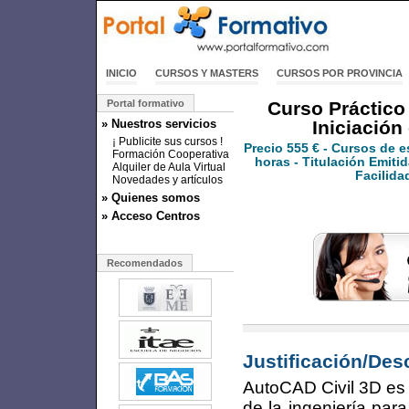
INICIO
CURSOS Y MASTERS
CURSOS POR PROVINCIA
Portal formativo
Curso Práctico 
» Nuestros servicios
Iniciación
¡ Publicite sus cursos !
Precio
555 €
- Cursos de e
Formación Cooperativa
horas - Titulación Emitid
Alquiler de Aula Virtual
Facilida
Novedades y artículos
» Quienes somos
» Acceso Centros
Recomendados
Justificación/Des
AutoCAD Civil 3D es
de la ingeniería para