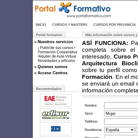
INICIO
CURSOS Y MASTERS
CURSOS POR PROVINCIA
Portal formativo
Más información sobre cursos y
» Nuestros servicios
ASÍ FUNCIONA:
Par
¡ Publicite sus cursos !
completa sobre el
Formación Cooperativa
interesado,
Curso Pr
Alquiler de Aula Virtual
Novedades y artículos
Arquitectura Biocl
» Quienes somos
sobre tu perfil com
» Acceso Centros
Formación
. En el m
se enviará un email 
Recomendados
información completa
Nombre
Sexo:
Teléfono:
Residencia: