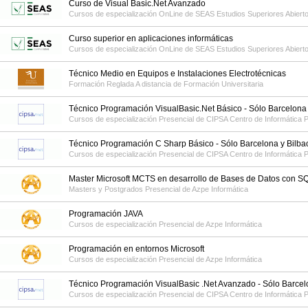
Curso de Visual Basic.Net Avanzado
Cursos de especialización OnLine de
SEAS Estudios Superiores Abiert
Curso superior en aplicaciones informáticas
Cursos de especialización OnLine de
SEAS Estudios Superiores Abiert
Técnico Medio en Equipos e Instalaciones Electrotécnicas
Formación Reglada A distancia de
Formación Universitaria
Técnico Programación VisualBasic.Net Básico - Sólo Barcelona 
Cursos de especialización Presencial de
CIPSA Centro de Informática P
Técnico Programación C Sharp Básico - Sólo Barcelona y Bilba
Cursos de especialización Presencial de
CIPSA Centro de Informática P
Master Microsoft MCTS en desarrollo de Bases de Datos con
Masters y Postgrados Presencial de
Azpe Informática
Programación JAVA
Cursos de especialización Presencial de
Azpe Informática
Programación en entornos Microsoft
Cursos de especialización Presencial de
Azpe Informática
Técnico Programación VisualBasic .Net Avanzado - Sólo Barcel
Cursos de especialización Presencial de
CIPSA Centro de Informática P