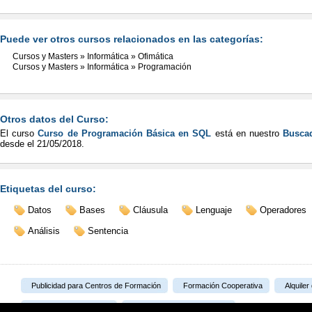
Puede ver otros cursos relacionados en las categorías:
Cursos y Masters
»
Informática
»
Ofimática
Cursos y Masters
»
Informática
»
Programación
Otros datos del Curso:
El curso
Curso de Programación Básica en SQL
está en nuestro
Buscad
desde el
21/05/2018
.
Etiquetas del curso:
Datos
Bases
Cláusula
Lenguaje
Operadores
Análisis
Sentencia
Publicidad para Centros de Formación
Formación Cooperativa
Alquiler
Portal Formativo S.L.U.
Plataforma de Teleformación