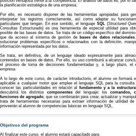
posición ventajosa frente a la competencia. El análisis de datos es, por lo t
la planificación estratégica de una empresa.
Por ello, es necesario disponer de las herramientas apropiadas para ge
interpretar los registros correctamente, así como adaptar su funciona
particulares que tengan. En ese sentido, el lenguaje
SQL
(
Structured Que
Consultas Estructurado) es una herramienta de especial utilidad para o
posible de las bases de datos. Se trata de un código específico del dominio
que da acceso al sistema de gestión de
bases de datos relacionales
solucionar problemas específicos o relacionados con la definición, manipu
información representada por los datos.
Se trata, en definitiva, de un lenguaje ideado expresamente para almac
contenidos en bases de datos. Por ello, su uso contribuirá a alcanzar conclu
el proceso de toma de decisiones fundamentadas y, a largo plazo, el el
empresa.
A lo largo de este curso, de carácter introductorio, el alumno se formará 
aplicable a cualquier motor que emplee el lenguaje SQL para la consult
conocer las particularidades en relación al
fundamento y a la estructur
descubrirá los distintos
componentes
del lenguaje: los
comandos, c
funciones de agregado
; que se combinarán para crear, actualizar y manipu
trata de herramientas necesarias para extraer información de utilidad d
proveerán al alumno de competencias básicas en lenguaje SQL.
Objetivos del programa
Al finalizar este curso, el alumno estará capacitado para: