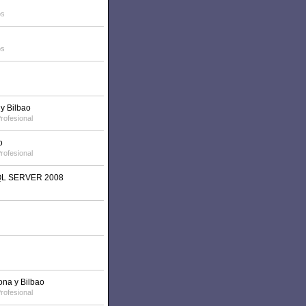
os
os
y Bilbao
rofesional
o
rofesional
 SQL SERVER 2008
ona y Bilbao
rofesional