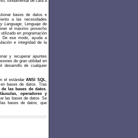
anto, fundamental de cara a
stionar bases de datos e
miento a las necesidades
ry Language
, Lenguaje de
btener el máximo provecho
 utilizado en programación
. De ese modo, ayuda a
lación e integridad de la
enar y recuperar apuntes
siones de gran utilidad en
 desarrollo de cualquier
en el estándar
ANSI SQL
,
a en bases de datos. Tras
a de las bases de datos
,
láusulas, operadores y
lar las bases de datos. Se
e las bases de datos, que