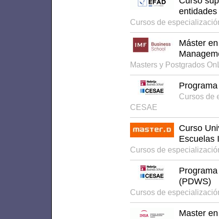
Curso supe
entidades
Cursos de especializaci
Máster en 
Managem
Masters y Postgrados On
Programa 
Cursos de 
CESAE
Curso Univ
Escuelas I
Cursos de especializaci
Programa 
(PDWS)
Cursos de especializaci
Master en