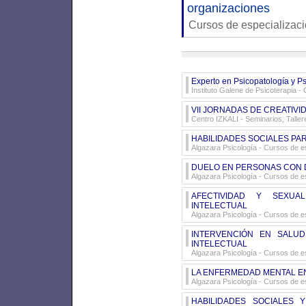
organizaciones
Cursos de especializac
Experto en Psicopatología y P
Instituto Galene de Psicoterapia
- 
VII JORNADAS DE CREATIVIDA
Centro IZKALI
- Seminarios, Talle
HABILIDADES SOCIALES PAR
Algazara Psicología
- Cursos de es
DUELO EN PERSONAS CON 
Algazara Psicología
- Cursos de es
AFECTIVIDAD Y SEXUA
INTELECTUAL
Algazara Psicología
- Cursos de es
INTERVENCIÓN EN SALU
INTELECTUAL
Algazara Psicología
- Cursos de es
LA ENFERMEDAD MENTAL E
Algazara Psicología
- Cursos de es
HABILIDADES SOCIALES 