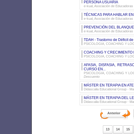
PERSONA USUARIA
e-kual, Asociación de Educadoras
TÉCNICAS PARA HABLAR EN
e-kual, Asociación de Educadoras
PREVENCIÓN DEL BLANQUE
e-kual, Asociación de Educadoras
TDAH - Trastorno de Déficit de
PSICOLOGIA, COACHING Y LO
COACHING Y CRECIMIENTO
PSICOLOGIA, COACHING Y LO
AFASIA, DISFASIA, RETRA
CURSO EN...
PSICOLOGIA, COACHING Y LO
Descuento
MÁSTER EN TERAPIA EN AT
Didascalia Educational Group
- Ma
MÁSTER EN TERAPIA DEL L
Didascalia Educational Group
- Ma
Anterior
13
14
15