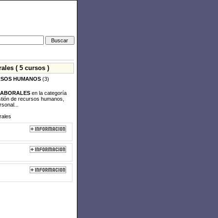
les ( 5 cursos )
RSOS HUMANOS
(3)
 LABORALES
en la categoría
stión de recursos humanos,
sonal...
rales