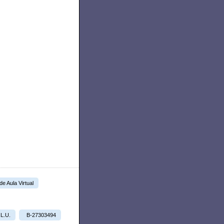
 de Aula Virtual
.L.U.
B-27303494