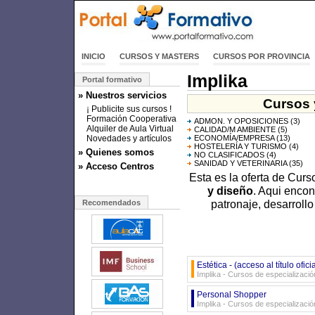
INICIO
CURSOS Y MASTERS
CURSOS POR PROVINCIA
Implika
Portal formativo
» Nuestros servicios
Cursos 
¡ Publicite sus cursos !
Formación Cooperativa
ADMON. Y OPOSICIONES
(3)
Alquiler de Aula Virtual
CALIDAD/M AMBIENTE
(5)
Novedades y artículos
ECONOMÍA/EMPRESA
(13)
HOSTELERÍA Y TURISMO
(4)
» Quienes somos
NO CLASIFICADOS
(4)
SANIDAD Y VETERINARIA
(35)
» Acceso Centros
Esta es la oferta de Cur
y diseño
. Aqui encon
patronaje, desarrollo
Recomendados
Estética - (acceso al título ofici
Implika - Cursos de especializació
Personal Shopper
Implika - Cursos de especializació