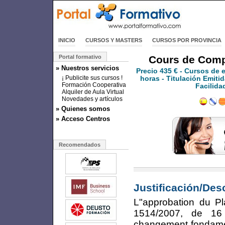
INICIO
CURSOS Y MASTERS
CURSOS POR PROVINCIA
Portal formativo
Cours de Compt
» Nuestros servicios
Precio
435 €
- Cursos de 
¡ Publicite sus cursos !
horas - Titulación Emitid
Formación Cooperativa
Facilida
Alquiler de Aula Virtual
Novedades y artículos
» Quienes somos
» Acceso Centros
Recomendados
Justificación/Des
L"approbation du Pl
1514/2007, de 16 
changement fondament