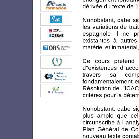
dérivée du texte de 
Nonobstant, cabe sig
les variations de tra
espagnole il ne p
existantes à autres
matériel et inmaterial,
Ce cours prétend a
d"existences d"acco
travers sa comp
fondamentalement en
Résolution de l"ICAC
critères pour la déte
Nonobstant, cabe sig
plus ample que cel
circunscribe à l"ana
Plan Général de Comp
nouveau texte contabl