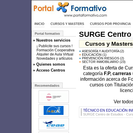
INICIO
CURSOS Y MASTERS
CURSOS POR PROVINCIA
SURGE Centro 
Portal formativo
» Nuestros servicios
Cursos y Masters
¡ Publicite sus cursos !
Formación Cooperativa
ASESORÍA Y AUDITORÍA
(2)
Alquiler de Aula Virtual
EDUCACIÓN
(1)
Novedades y artículos
PREVENCIÓN RIESGOS
(2)
SECTOR INMOBILIARIO
(23)
» Quienes somos
Esta es la oferta de Cu
» Acceso Centros
categoría
F.P, carreras 
información acerca de For
cursos con Titulación
Recomendados
licenc
Ver todo
TÉCNICO EN EDUCACIÓN INF
SURGE Centro de Estudios - Curso