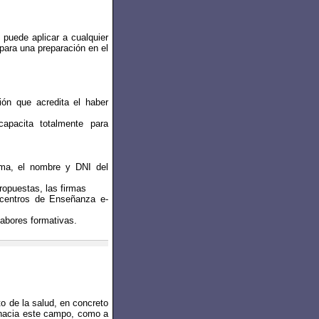
 puede aplicar a cualquier
para una preparación en el
ión que acredita el haber
apacita totalmente para
isma, el nombre y DNI del
ropuestas, las firmas
e centros de Enseñanza e-
labores formativas.
to de la salud, en concreto
l hacia este campo, como a