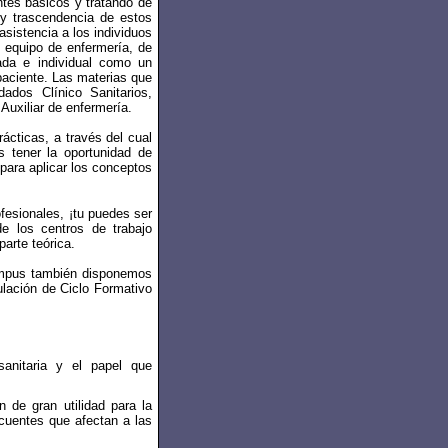
ntes básicos y tratando de
 y trascendencia de estos
asistencia a los individuos
 equipo de enfermería, de
ada e individual como un
paciente. Las materias que
ados Clínico Sanitarios,
Auxiliar de enfermería.
cticas, a través del cual
tener la oportunidad de
 para aplicar los conceptos
fesionales, ¡tu puedes ser
de los centros de trabajo
arte teórica.
ampus también disponemos
tulación de Ciclo Formativo
anitaria y el papel que
 de gran utilidad para la
cuentes que afectan a las