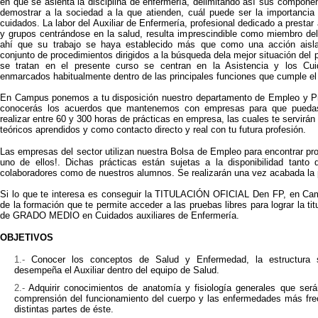
en que se asienta la disciplina de enfermería, delimitando así sus compone
demostrar a la sociedad a la que atienden, cuál puede ser la importancia
cuidados. La labor del Auxiliar de Enfermería, profesional dedicado a prestar 
y grupos centrándose en la salud, resulta imprescindible como miembro del
ahí que su trabajo se haya establecido más que como una acción aisl
conjunto de procedimientos dirigidos a la búsqueda dela mejor situación del 
se tratan en el presente curso se centran en la Asistencia y los Cuid
enmarcados habitualmente dentro de las principales funciones que cumple el 
En Campus ponemos a tu disposición nuestro departamento de Empleo y Prá
conocerás los acuerdos que mantenemos con empresas para que puedas 
realizar entre 60 y 300 horas de prácticas en empresa, las cuales te servirán
teóricos aprendidos y como contacto directo y real con tu futura profesión.
Las empresas del sector utilizan nuestra Bolsa de Empleo para encontrar pro
uno de ellos!. Dichas prácticas están sujetas a la disponibilidad tanto 
colaboradores como de nuestros alumnos. Se realizarán una vez acabada la p
Si lo que te interesa es conseguir la TITULACIÓN OFICIAL Den FP, en C
de la formación que te permite acceder a las pruebas libres para lograr la ti
de GRADO MEDIO en Cuidados auxiliares de Enfermería.
OBJETIVOS
Conocer los conceptos de Salud y Enfermedad, la estructura s
desempeña el Auxiliar dentro del equipo de Salud.
Adquirir conocimientos de anatomía y fisiología generales que serán
comprensión del funcionamiento del cuerpo y las enfermedades más fre
distintas partes de éste.