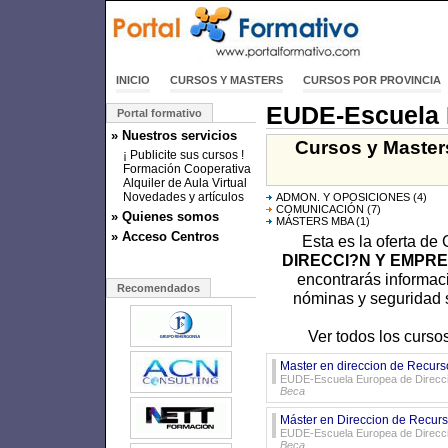
INICIO
CURSOS Y MASTERS
CURSOS POR PROVINCIA
EUDE-Escuela 
Portal formativo
» Nuestros servicios
Cursos y Master
¡ Publicite sus cursos !
Formación Cooperativa
Alquiler de Aula Virtual
Novedades y artículos
ADMON. Y OPOSICIONES
(4)
COMUNICACIÓN
(7)
» Quienes somos
MÁSTERS MBA
(1)
» Acceso Centros
Esta es la oferta de
DIRECCI?N Y EMPR
encontrarás informac
Recomendados
nóminas y seguridad so
Ver todos los curs
Master en direccion de Recu
EUDE-Escuela Europea de Direcció
Beca
Máster en Direccion de Recu
EUDE-Escuela Europea de Direcció
Beca