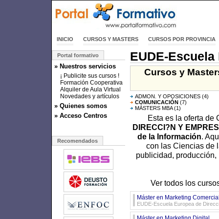
INICIO
CURSOS Y MASTERS
CURSOS POR PROVINCIA
EUDE-Escuela 
Portal formativo
» Nuestros servicios
Cursos y Master
¡ Publicite sus cursos !
Formación Cooperativa
Alquiler de Aula Virtual
Novedades y artículos
ADMON. Y OPOSICIONES
(4)
COMUNICACIÓN
(7)
» Quienes somos
MÁSTERS MBA
(1)
» Acceso Centros
Esta es la oferta de
DIRECCI?N Y EMPRE
de la Información
. Aq
Recomendados
con las Ciencias de 
publicidad, producción,
Ver todos los curs
Máster en Marketing Comercia
EUDE-Escuela Europea de Direcci
Máster en Marketing Digital