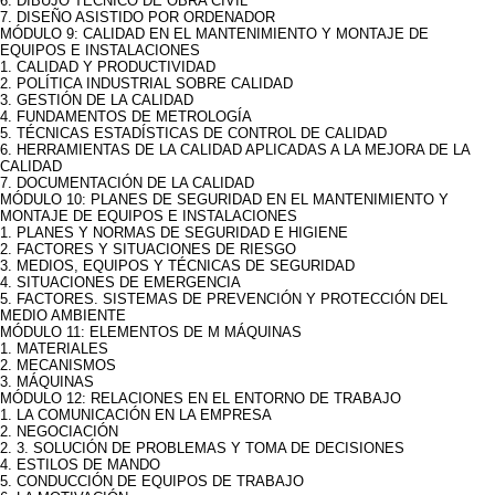
6. DIBUJO TÉCNICO DE OBRA CIVIL
7. DISEÑO ASISTIDO POR ORDENADOR
MÓDULO 9: CALIDAD EN EL MANTENIMIENTO Y MONTAJE DE
EQUIPOS E INSTALACIONES
1. CALIDAD Y PRODUCTIVIDAD
2. POLÍTICA INDUSTRIAL SOBRE CALIDAD
3. GESTIÓN DE LA CALIDAD
4. FUNDAMENTOS DE METROLOGÍA
5. TÉCNICAS ESTADÍSTICAS DE CONTROL DE CALIDAD
6. HERRAMIENTAS DE LA CALIDAD APLICADAS A LA MEJORA DE LA
CALIDAD
7. DOCUMENTACIÓN DE LA CALIDAD
MÓDULO 10: PLANES DE SEGURIDAD EN EL MANTENIMIENTO Y
MONTAJE DE EQUIPOS E INSTALACIONES
1. PLANES Y NORMAS DE SEGURIDAD E HIGIENE
2. FACTORES Y SITUACIONES DE RIESGO
3. MEDIOS, EQUIPOS Y TÉCNICAS DE SEGURIDAD
4. SITUACIONES DE EMERGENCIA
5. FACTORES. SISTEMAS DE PREVENCIÓN Y PROTECCIÓN DEL
MEDIO AMBIENTE
MÓDULO 11: ELEMENTOS DE M MÁQUINAS
1. MATERIALES
2. MECANISMOS
3. MÁQUINAS
MÓDULO 12: RELACIONES EN EL ENTORNO DE TRABAJO
1. LA COMUNICACIÓN EN LA EMPRESA
2. NEGOCIACIÓN
2. 3. SOLUCIÓN DE PROBLEMAS Y TOMA DE DECISIONES
4. ESTILOS DE MANDO
5. CONDUCCIÓN DE EQUIPOS DE TRABAJO