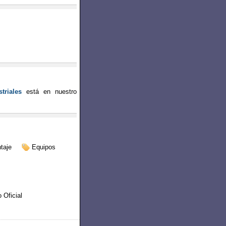
triales
está en nuestro
taje
Equipos
o Oficial