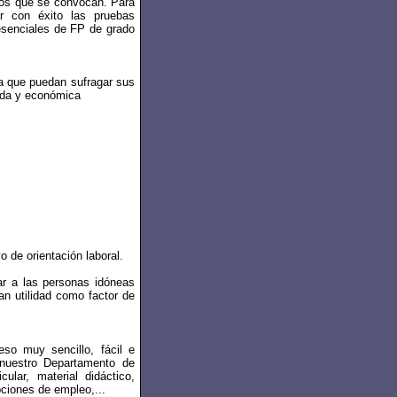
ltos que se convocan. Para
ar con éxito las pruebas
resenciales de FP de grado
a que puedan sufragar sus
oda y económica
o de orientación laboral.
ar a las personas idóneas
ran utilidad como factor de
eso muy sencillo, fácil e
nuestro Departamento de
ular, material didáctico,
pciones de empleo,...