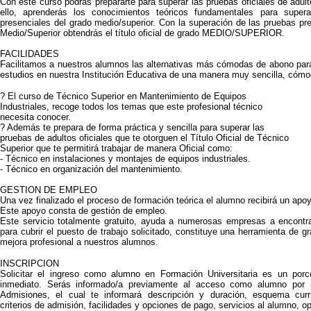
Con este curso podrás prepararte para superar las pruebas oficiales de adu
ello, aprenderás los conocimientos teóricos fundamentales para super
presenciales del grado medio/superior. Con la superación de las pruebas p
Medio/Superior obtendrás el título oficial de grado MEDIO/SUPERIOR.
FACILIDADES
Facilitamos a nuestros alumnos las alternativas más cómodas de abono par
estudios en nuestra Institución Educativa de una manera muy sencilla, cóm
? El curso de Técnico Superior en Mantenimiento de Equipos
Industriales, recoge todos los temas que este profesional técnico
necesita conocer.
? Además te prepara de forma práctica y sencilla para superar las
pruebas de adultos oficiales que te otorguen el Título Oficial de Técnico
Superior que te permitirá trabajar de manera Oficial como:
- Técnico en instalaciones y montajes de equipos industriales.
- Técnico en organización del mantenimiento.
GESTION DE EMPLEO
Una vez finalizado el proceso de formación teórica el alumno recibirá un apoy
Este apoyo consta de gestión de empleo.
Este servicio totalmente gratuito, ayuda a numerosas empresas a encontr
para cubrir el puesto de trabajo solicitado, constituye una herramienta de g
mejora profesional a nuestros alumnos.
INSCRIPCION
Solicitar el ingreso como alumno en Formación Universitaria es un porc
inmediato. Serás informado/a previamente al acceso como alumno por 
Admisiones, el cual te informará descripción y duración, esquema curric
criterios de admisión, facilidades y opciones de pago, servicios al alumno, o