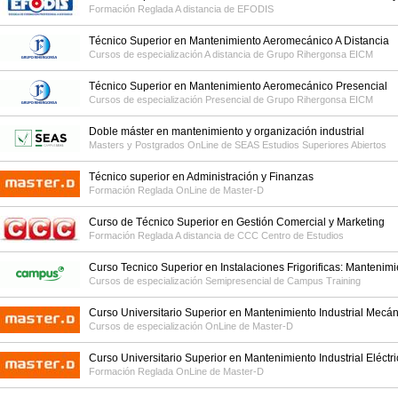
Formación Reglada A distancia de
EFODIS
Técnico Superior en Mantenimiento Aeromecánico A Distancia
Cursos de especialización A distancia de
Grupo Rihergonsa EICM
Técnico Superior en Mantenimiento Aeromecánico Presencial
Cursos de especialización Presencial de
Grupo Rihergonsa EICM
Doble máster en mantenimiento y organización industrial
Masters y Postgrados OnLine de
SEAS Estudios Superiores Abiertos
Técnico superior en Administración y Finanzas
Formación Reglada OnLine de
Master-D
Curso de Técnico Superior en Gestión Comercial y Marketing
Formación Reglada A distancia de
CCC Centro de Estudios
Curso Tecnico Superior en Instalaciones Frigorificas: Mantenim
Cursos de especialización Semipresencial de
Campus Training
Curso Universitario Superior en Mantenimiento Industrial Mecá
Cursos de especialización OnLine de
Master-D
Curso Universitario Superior en Mantenimiento Industrial Eléctr
Formación Reglada OnLine de
Master-D