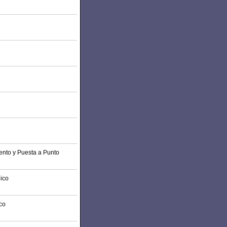
iento y Puesta a Punto
nico
ico