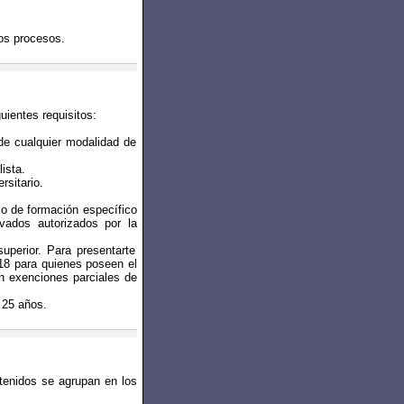
los procesos.
uientes requisitos:
 de cualquier modalidad de
ista.
rsitario.
o de formación específico
vados autorizados por la
uperior. Para presentarte
 18 para quienes poseen el
en exenciones parciales de
 25 años.
ntenidos se agrupan en los