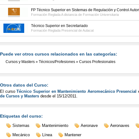
FP Técnico Superior en Sistemas de Regulación y Control Auto
Formación Reglada A distancia de
Formación Universitaria
Técnico Superior en Secretariado
Formación Reglada Presencial de
Aulacat
Puede ver otros cursos relacionados en las categorías:
Cursos y Masters
»
Técnicos/Profesiones
»
Cursos Profesionales
Otros datos del Curso:
El curso
Técnico Superior en Mantenimiento Aeromecánico Presencial
e
de Cursos y Masters
desde el
15/12/2011
.
Etiquetas del curso:
Sistemas
Mantenimiento
Aeronave
Aeronaves
Mecánico
Línea
Mantener