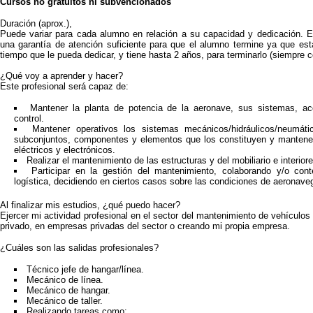
Cursos no gratuitos ni subvencionados
Duración (aprox.),
Puede variar para cada alumno en relación a su capacidad y dedicación. E
una garantía de atención suficiente para que el alumno termine ya que est
tiempo que le pueda dedicar, y tiene hasta 2 años, para terminarlo (siempre c
¿Qué voy a aprender y hacer?
Este profesional será capaz de:
Mantener la planta de potencia de la aeronave, sus sistemas, a
control.
Mantener operativos los sistemas mecánicos/hidráulicos/neumáti
subconjuntos, componentes y elementos que los constituyen y mantener
eléctricos y electrónicos.
Realizar el mantenimiento de las estructuras y del mobiliario e interior
Participar en la gestión del mantenimiento, colaborando y/o co
logística, decidiendo en ciertos casos sobre las condiciones de aeronaveg
Al finalizar mis estudios, ¿qué puedo hacer?
Ejercer mi actividad profesional en el sector del mantenimiento de vehículos
privado, en empresas privadas del sector o creando mi propia empresa.
¿Cuáles son las salidas profesionales?
Técnico jefe de hangar/línea.
Mecánico de línea.
Mecánico de hangar.
Mecánico de taller.
Realizando tareas como: