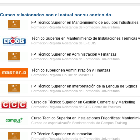
Cursos relacionados con el actual por su contenido:
FP Técnico Superior en Mantenimiento de Equipos Industriales
Formación Reglada A distancia de
Formación Universitaria
Técnico Superior en Mantenimiento de Instalaciones Térmicas y
Formación Reglada A distancia de
EFODIS
FP Técnico Superior en Administración y Finanzas
Formación Reglada A distancia de
Formación Universitaria
Técnico superior en Administración y Finanzas
Formación Reglada OnLine de
Master-D
FP Técnico Superior en Interpretación de la Lengua de Signos
Formación Reglada A distancia de
Formación Universitaria
Curso de Técnico Superior en Gestión Comercial y Marketing
Formación Reglada A distancia de
CCC Centro de Estudios
Curso Tecnico Superior en Instalaciones Frigorificas: Mantenim
Cursos de especialización Semipresencial de
Campus Training
FP Técnico Superior en Automoción
Formación Reglada A distancia de
Formación Universitaria