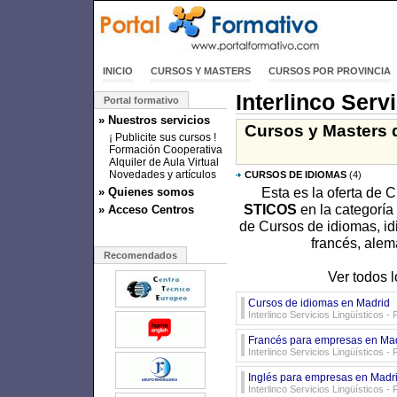
INICIO
CURSOS Y MASTERS
CURSOS POR PROVINCIA
Interlinco Serv
Portal formativo
» Nuestros servicios
Cursos y Masters d
¡ Publicite sus cursos !
Formación Cooperativa
Alquiler de Aula Virtual
Novedades y artículos
CURSOS DE IDIOMAS
(4)
Esta es la oferta de 
» Quienes somos
STICOS
en la categoría
» Acceso Centros
de Cursos de idiomas, idi
francés, alem
Recomendados
Ver todos l
Cursos de idiomas en Madrid
Interlinco Servicios Lingüísticos
Francés para empresas en Ma
Interlinco Servicios Lingüísticos
Inglés para empresas en Madr
Interlinco Servicios Lingüísticos