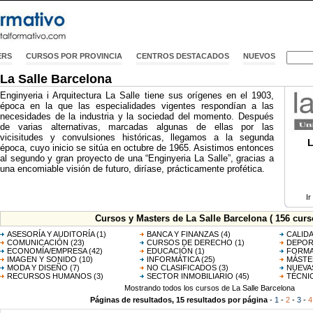
ERS
CURSOS POR PROVINCIA
CENTROS DESTACADOS
NUEVOS
La Salle Barcelona
Enginyeria i Arquitectura La Salle tiene sus orígenes en el 1903,
época en la que las especialidades vigentes respondían a las
necesidades de la industria y la sociedad del momento. Después
de varias alternativas, marcadas algunas de ellas por las
vicisitudes y convulsiones históricas, llegamos a la segunda
L
época, cuyo inicio se sitúa en octubre de 1965. Asistimos entonces
al segundo y gran proyecto de una “Enginyeria La Salle”, gracias a
una encomiable visión de futuro, diríase, prácticamente profética.
Ir
Cursos y Masters de La Salle Barcelona ( 156 curs
ASESORÍA Y AUDITORÍA
(1)
BANCA Y FINANZAS
(4)
CALID
COMUNICACIÓN
(23)
CURSOS DE DERECHO
(1)
DEPOR
ECONOMÍA/EMPRESA
(42)
EDUCACIÓN
(1)
FORMA
IMAGEN Y SONIDO
(10)
INFORMÁTICA
(25)
MÁSTE
MODA Y DISEÑO
(7)
NO CLASIFICADOS
(3)
NUEVA
RECURSOS HUMANOS
(3)
SECTOR INMOBILIARIO
(45)
TÉCNI
Mostrando todos los cursos de La Salle Barcelona
Páginas de resultados, 15 resultados por página
-
1
-
2
-
3
-
4