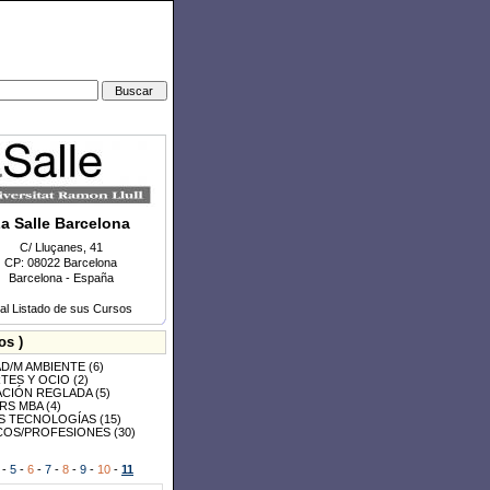
a Salle Barcelona
C/ Lluçanes, 41
CP: 08022 Barcelona
Barcelona - España
 al Listado de sus Cursos
os )
AD/M AMBIENTE
(6)
TES Y OCIO
(2)
CIÓN REGLADA
(5)
RS MBA
(4)
S TECNOLOGÍAS
(15)
COS/PROFESIONES
(30)
-
5
-
6
-
7
-
8
-
9
-
10
-
11