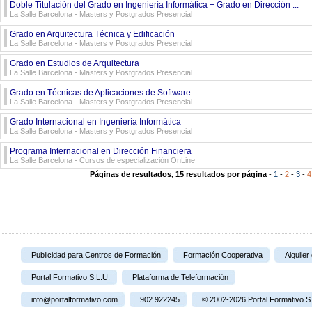
Doble Titulación del Grado en Ingeniería Informática + Grado en Dirección ...
La Salle Barcelona - Masters y Postgrados Presencial
Grado en Arquitectura Técnica y Edificación
La Salle Barcelona - Masters y Postgrados Presencial
Grado en Estudios de Arquitectura
La Salle Barcelona - Masters y Postgrados Presencial
Grado en Técnicas de Aplicaciones de Software
La Salle Barcelona - Masters y Postgrados Presencial
Grado Internacional en Ingeniería Informática
La Salle Barcelona - Masters y Postgrados Presencial
Programa Internacional en Dirección Financiera
La Salle Barcelona - Cursos de especialización OnLine
Páginas de resultados, 15 resultados por página
-
1
-
2
-
3
-
4
Publicidad para Centros de Formación
Formación Cooperativa
Alquiler
Portal Formativo S.L.U.
Plataforma de Teleformación
info@portalformativo.com
902 922245
© 2002-2026 Portal Formativo S