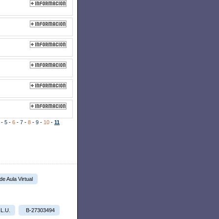
-
5
-
6
-
7
-
8
-
9
-
10
-
11
 de Aula Virtual
.L.U.
B-27303494