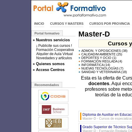
INICIO
CURSOS Y MASTERS
CURSOS POR PROVINCIA
Master-D
Portal formativo
» Nuestros servicios
Cursos y
¡ Publicite sus cursos !
Formación Cooperativa
ADMON. Y OPOSICIONES
(38)
Alquiler de Aula Virtual
CALIDAD/M AMBIENTE
(25)
Novedades y artículos
DEPORTES Y OCIO
(1)
FORMACIÓN REGLADA
(4)
» Quienes somos
INFORMÁTICA
(14)
NUEVAS TECNOLOGÍAS
(7)
» Acceso Centros
SANIDAD Y VETERINARIA
(18)
Esta es la oferta de Cu
docentes
. Aqui enc
Recomendados
profesores sobre metod
teorías de la edu
Diploma de Auxiliar en Educaci
Master-D - Cursos de especializa
Grado Superior de Técnico Sup
Master-D - Formación Reglada On