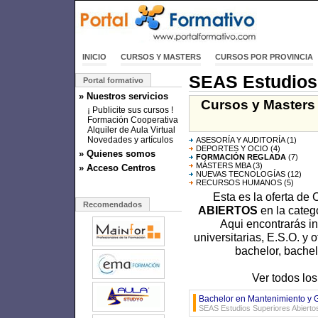
INICIO
CURSOS Y MASTERS
CURSOS POR PROVINCIA
SEAS Estudios 
Portal formativo
» Nuestros servicios
Cursos y Masters 
¡ Publicite sus cursos !
Formación Cooperativa
Alquiler de Aula Virtual
Novedades y artículos
ASESORÍA Y AUDITORÍA
(1)
DEPORTES Y OCIO
(4)
» Quienes somos
FORMACIÓN REGLADA
(7)
MÁSTERS MBA
(3)
» Acceso Centros
NUEVAS TECNOLOGÍAS
(12)
RECURSOS HUMANOS
(5)
Esta es la oferta de
Recomendados
ABIERTOS
en la categ
Aqui encontrarás i
universitarias, E.S.O. y 
bachelor, bachel
Ver todos lo
Bachelor en Mantenimiento y G
SEAS Estudios Superiores Abierto