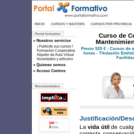
INICIO
CURSOS Y MASTERS
CURSOS POR PROVINCIA
Portal formativo
Curso de C
» Nuestros servicios
Mantenimient
¡ Publicite sus cursos !
Precio
525 €
- Cursos de 
Formación Cooperativa
horas - Titulación Emitid
Alquiler de Aula Virtual
Facilida
Novedades y artículos
» Quienes somos
» Acceso Centros
Recomendados
Justificación/Des
La
vida útil
de cualq
correcta conservació