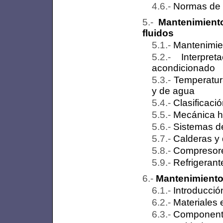
Normas de 
Mantenimient
fluidos
Mantenimien
Interpr
acondicionado
Temperatura
y de agua
Clasificaci
Mecánica hi
Sistemas de 
Calderas y
Compresore
Refrigerant
Mantenimiento 
Introducció
Materiales 
Componente