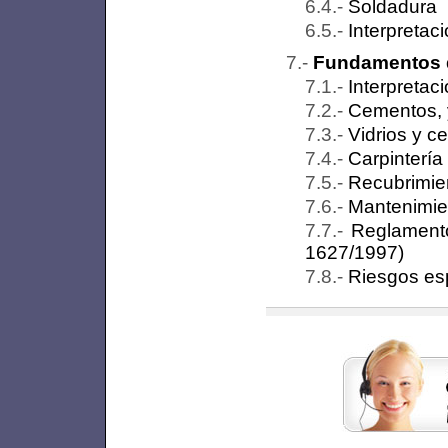
Soldadura
Interpretac
Fundamentos d
Interpretac
Cementos, 
Vidrios y c
Carpintería
Recubrimien
Mantenimien
Reglament
1627/1997)
Riesgos esp