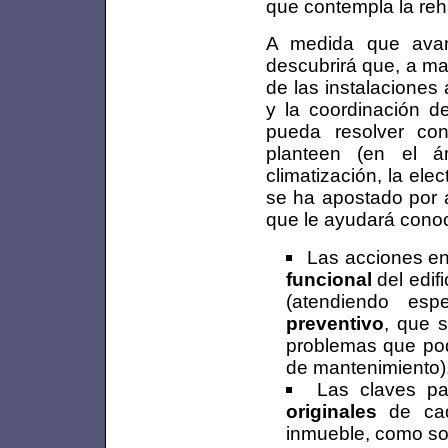
que contempla la reha
A medida que avan
descubrirá que, a ma
de las instalaciones
y la coordinación d
pueda resolver co
planteen (en el á
climatización, la elect
se ha apostado por a
que le ayudará conoc
Las acciones en
funcional
del edifi
(atendiendo esp
preventivo
, que s
problemas que podr
de mantenimiento)
Las claves pa
originales
de cad
inmueble, como son