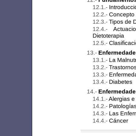
Introducci
Concepto 
Tipos de 
Actuaci
Dietoterapia
Clasificac
Enfermedades 
La Malnutr
Trastornos
Enfermeda
Diabetes
Enfermedades 
Alergias e
Patología
Las Enfer
Cáncer