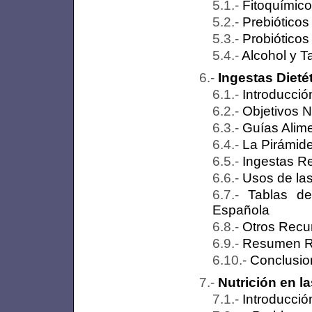
Fitoquímic
Prebióticos
Probióticos
Alcohol y 
Ingestas Dieté
Introducció
Objetivos N
Guías Alime
La Pirámi
Ingestas 
Usos de la
Tablas d
Española
Otros Recu
Resumen R
Conclusio
Nutrición en l
Introducció