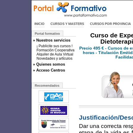
INICIO
CURSOS Y MASTERS
CURSOS POR PROVINCIA
Portal formativo
Curso de Exper
» Nuestros servicios
Dietoterapi
¡ Publicite sus cursos !
Precio
495 €
- Cursos de e
Formación Cooperativa
horas - Titulación Emitid
Alquiler de Aula Virtual
Facilida
Novedades y artículos
» Quienes somos
» Acceso Centros
Recomendados
Justificación/Des
Dar una correcta res
etapa de la vida es 