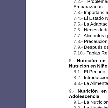
Problem
Embarazadas
Importancia 
El Estado N
La Adaptaci
Necesidade
Alimentos q
Precaucion
Después de
Tablas R
Nutrición en
Nutrición en Niño
El Periodo 
Introducció
La Aliment
Nutrición e
Adolescencia
La Nutrició
La Nutrició