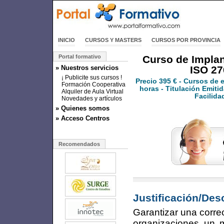
INICIO
CURSOS Y MASTERS
CURSOS POR PROVINCIA
Portal formativo
Curso de Implan
» Nuestros servicios
ISO 27
¡ Publicite sus cursos !
Precio
395 €
- Cursos de 
Formación Cooperativa
horas - Titulación Emitid
Alquiler de Aula Virtual
Facilida
Novedades y artículos
» Quienes somos
» Acceso Centros
Recomendados
Justificación/Des
Garantizar una correc
organizaciones un 