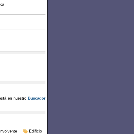
ica
stá en nuestro
Buscador
nvolvente
Edificio