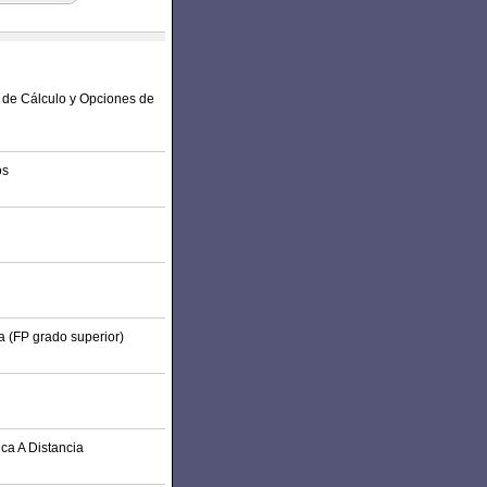
s de Cálculo y Opciones de
os
a (FP grado superior)
ca A Distancia