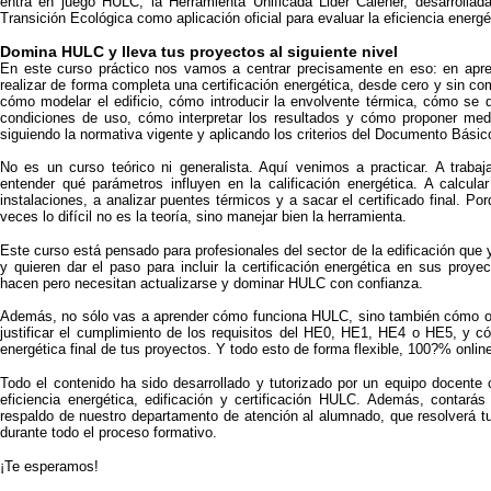
entra en juego HULC, la Herramienta Unificada Lider Calener, desarrollada
Transición Ecológica como aplicación oficial para evaluar la eficiencia energét
Domina HULC y lleva tus proyectos al siguiente nivel
En este curso práctico nos vamos a centrar precisamente en eso: en apre
realizar de forma completa una certificación energética, desde cero y sin c
cómo modelar el edificio, cómo introducir la envolvente térmica, cómo se 
condiciones de uso, cómo interpretar los resultados y cómo proponer med
siguiendo la normativa vigente y aplicando los criterios del Documento Bási
No es un curso teórico ni generalista. Aquí venimos a practicar. A trabaj
entender qué parámetros influyen en la calificación energética. A calcula
instalaciones, a analizar puentes térmicos y a sacar el certificado final.
veces lo difícil no es la teoría, sino manejar bien la herramienta.
Este curso está pensado para profesionales del sector de la edificación que 
y quieren dar el paso para incluir la certificación energética en sus proye
hacen pero necesitan actualizarse y dominar HULC con confianza.
Además, no sólo vas a aprender cómo funciona HULC, sino también cómo o
justificar el cumplimiento de los requisitos del HE0, HE1, HE4 o HE5, y có
energética final de tus proyectos. Y todo esto de forma flexible, 100?% onlin
Todo el contenido ha sido desarrollado y tutorizado por un equipo docente
eficiencia energética, edificación y certificación HULC. Además, contar
respaldo de nuestro departamento de atención al alumnado, que resolverá 
durante todo el proceso formativo.
¡Te esperamos!