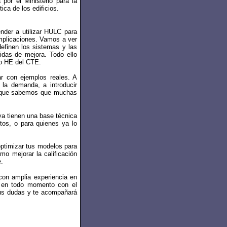
 por el Ministerio para la
ica de los edificios.
nder a utilizar HULC para
omplicaciones. Vamos a ver
definen los sistemas y las
idas de mejora. Todo ello
co HE del CTE.
ar con ejemplos reales. A
r la demanda, a introducir
 Porque sabemos que muchas
ya tienen una base técnica
ctos, o para quienes ya lo
ptimizar tus modelos para
mo mejorar la calificación
e.
 con amplia experiencia en
ás en todo momento con el
tus dudas y te acompañará