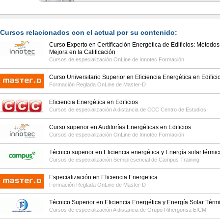
Cursos relacionados con el actual por su contenido:
Curso Experto en Certificación Energética de Edificios: Método
Mejora en la Calificación
Cursos de especialización OnLine de
Innotec Formación
Curso Universitario Superior en Eficiencia Energética en Edifici
Formación Reglada OnLine de
Master-D
Eficiencia Energética en Edificios
Cursos de especialización A distancia de
CCC Centro de Estudios
Curso superior en Auditorías Energéticas en Edificios
Cursos de especialización OnLine de
Innotec Formación
Técnico superior en Eficiencia energética y Energía solar térmic
Cursos de especialización Semipresencial de
Campus Training
Especialización en Eficiencia Energetica
Formación Reglada OnLine de
Master-D
Técnico Superior en Eficiencia Energética y Energía Solar Térmi
Cursos de especialización A distancia de
Grupo Rihergonsa EICM