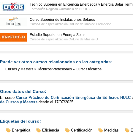
Técnico Superior en Eficiencia Energética y Energía Solar Térm
Formación Reglada A distancia de
EFODIS
Curso Superior de Instalaciones Solares
Cursos de especialización OnLine de
Innotec Formación
Estudio Superior en Energía Solar
Cursos de especialización OnLine de
Master-D
Puede ver otros cursos relacionados en las categorías:
Cursos y Masters
»
Técnicos/Profesiones
»
Cursos técnicos
Otros datos del Curso:
El curso
Curso Práctico de Certificación Energética de Edificios HULC
e
de Cursos y Masters
desde el
17/07/2025
.
Etiquetas del curso:
Energética
Eficiencia
Certificación
Medidas
E