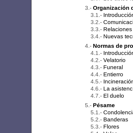
Organización 
Introducció
Comunicació
Relaciones
Nuevas tecn
Normas de prot
Introducció
Velatorio
Funeral
Entierro
Incineració
La asistenc
El duelo
Pésame
Condolenci
Banderas
Flores