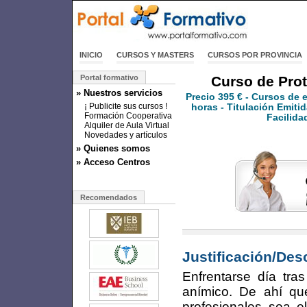
INICIO
CURSOS Y MASTERS
CURSOS POR PROVINCIA
Portal formativo
Curso de Prot
» Nuestros servicios
Precio
395 €
- Cursos de 
¡ Publicite sus cursos !
horas - Titulación Emitid
Formación Cooperativa
Facilida
Alquiler de Aula Virtual
Novedades y artículos
» Quienes somos
» Acceso Centros
Recomendados
Justificación/Des
Enfrentarse día tra
anímico. De ahí q
profesionales sea el