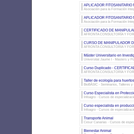
APLICADOR FITOSANITARIO N
Asociación para la Formación Inte
APLICADOR FITOSANITARIO NI
Asociación para la Formación Inte
CERTIFICADO DE MANIPULA
AFRONTA CONSULTORÍA Y FORM
CURSO DE MANIPULADOR D
AFRONTA CONSULTORÍA Y FORM
Máster Universitario en Investi
Universitat Jaume I
- Masters y P
Curso Duplicado - CERTIF
AFRONTA CONSULTORÍA Y FORM
Taller de ecología para huert
BioBÀSIC
- Seminarios, Talleres y
Curso Especialista en Protecc
Infoagro
- Cursos de especializaci
Curso especialista en producció
Infoagro
- Cursos de especializaci
Transporte Animal
Cesur Canarias
- Cursos de espec
Bienestar Animal