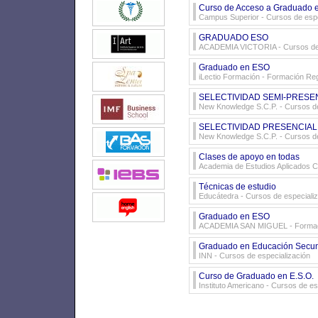
Curso de Acceso a Graduado 
Campus Superior
- Cursos de espe
GRADUADO ESO
ACADEMIA VICTORIA
- Cursos de
Graduado en ESO
iLectio Formación
- Formación Re
SELECTIVIDAD SEMI-PRESE
New Knowledge S.C.P.
- Cursos de
SELECTIVIDAD PRESENCIAL
New Knowledge S.C.P.
- Cursos de
Clases de apoyo en todas
Academia de Estudios Aplicados 
Técnicas de estudio
Educátedra
- Cursos de especiali
Graduado en ESO
ACADEMIA SAN MIGUEL
- Forma
Graduado en Educación Secun
INN
- Cursos de especialización
Curso de Graduado en E.S.O.
Instituto Americano
- Cursos de es