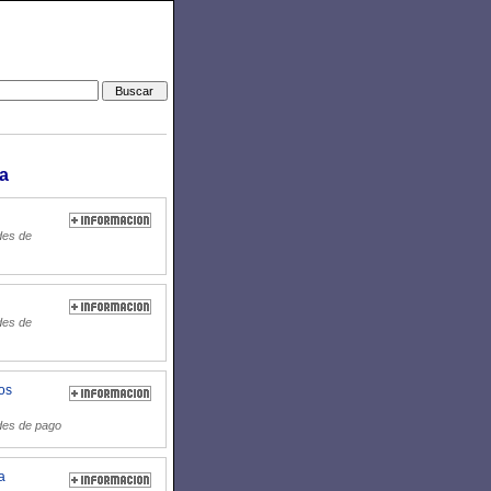
a
des de
des de
os
des de pago
a