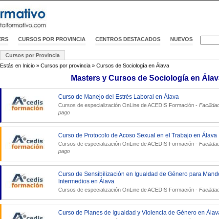
ERS
CURSOS POR PROVINCIA
CENTROS DESTACADOS
NUEVOS
Cursos por Provincia
Estás en
Inicio
»
Cursos por provincia
»
Cursos de Sociología en Álava
Masters y Cursos de Sociología en Álav
Curso de Manejo del Estrés Laboral en Álava
Cursos de especialización OnLine de
ACEDIS Formación
-
Facilida
pago
Curso de Protocolo de Acoso Sexual en el Trabajo en Álava
Cursos de especialización OnLine de
ACEDIS Formación
-
Facilida
pago
Curso de Sensibilización en Igualdad de Género para Mand
Intermedios en Álava
Cursos de especialización OnLine de
ACEDIS Formación
-
Facilida
Curso de Planes de Igualdad y Violencia de Género en Álav