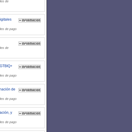
des de
gitales
des de pago
des de
 LGTBIQ+
des de pago
inación de
des de pago
ación, y
des de pago